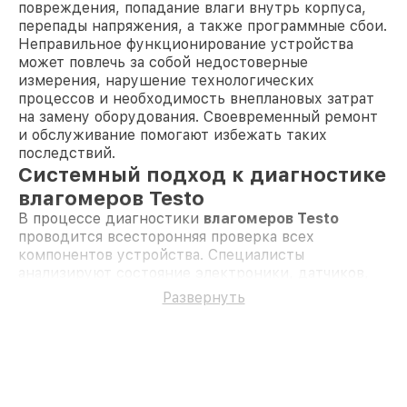
повреждения, попадание влаги внутрь корпуса,
перепады напряжения, а также программные сбои.
Неправильное функционирование устройства
может повлечь за собой недостоверные
измерения, нарушение технологических
процессов и необходимость внеплановых затрат
на замену оборудования. Своевременный ремонт
и обслуживание помогают избежать таких
последствий.
Системный подход к диагностике
влагомеров Testo
В процессе диагностики
влагомеров Testo
проводится всесторонняя проверка всех
компонентов устройства. Специалисты
анализируют состояние электроники, датчиков,
корпуса и шнуров, проверяют правильность
Развернуть
работы программного обеспечения. Диагностика
позволяет выявить скрытые дефекты, определить
причину неисправности и рассчитать стоимость
ремонта. Такой подход обеспечивает
максимальную точность последующего
восстановления оборудования.