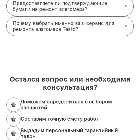
(843) 254-68-13 или приезжайте по адресу ул.
Предоставляете ли подтверждающие
Галиаскара Камала, д. 41. Наши специалисты
бумаги на ремонт влагомера?
готовы обеспечить надежную работу вашего
оборудования.
Почему выбрать именно ваш сервис для
ремонта влагомера Testo?
Остался вопрос или необходима
консультация?
Поможем определиться с выбором
запчастей
Составим точную смету работ
Выдадим персональный гарантийный
талон