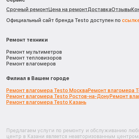
Срочный ремонт
Цена на ремонт
Доставка
Отзывы
Ко
Официальный сайт бренда Testo доступен по
ссылк
Ремонт техники
Ремонт мультиметров
Ремонт тепловизоров
Ремонт влагомеров
Филиал в Вашем городе
Ремонт влагомера Testo Москва
Ремонт влагомера T
Ремонт влагомера Testo Ростов-на-Дону
Ремонт вла
Ремонт влагомера Testo Казань
Предлагаем услуги по ремонту и обслуживанию любы
центр в Казани является неавторизованным центром.