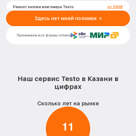
Ремонт кнопки влагомера Testo
от 550₽
Здесь нет моей поломки
Комплексная чистка влагомера Testo
от 830₽
Не включается влагомера Testo
от 1000₽
Принимаем все формы оплаты
Наш сервис Testo в Казани в
цифрах
Сколько лет на рынке
1
1