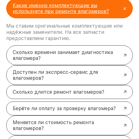
Устранение неисправностей, связанных с
Какие именно комплектующие вы
некорректными показаниями.
используете при ремонте влагомеров?
Ремонт электроплаты влагомера Testo.
Восстановление или замена поврежденных
Мы ставим оригинальные комплектующие или
электронных компонентов.
надёжные заменители. На все запчасти
Ремонт корпуса влагомера Testo.
предоставляем гарантию.
Устранение трещин, сколов и других
механических повреждений.
Комплексная чистка влагомера Testo.
Сколько времени занимает диагностика
Удаление загрязнений, которые могут
влагомера?
привести к сбоям в работе устройства.
Решение любых задач по ремонту
Доступен ли экспресс-сервис для
влагомеров Testo
влагомеров?
Обращение в наш сервисный центр позволяет
восстановить работоспособность
влагомеров
Сколько длится ремонт влагомеров?
Testo
в кратчайшие сроки и с гарантией
результата. Специалисты обеспечивают высокое
Берёте ли оплату за проверку влагомера?
качество ремонта, использование оригинальных
деталей и профессиональный подход к каждой
заявке.
Меняется ли стоимость ремонта
Для получения консультации или оформления
влагомеров?
заявки на ремонт обращайтесь по телефону +7