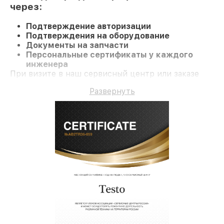
через:
Подтверждение авторизации
Подтверждения на оборудование
Документы на запчасти
Персональные сертификаты у каждого
инженера
При визите в наш сервисный центр или заказе
восстановления влагомер клиент получает
Развернуть
компетентное обслуживание и гарантию на все
работы и комплектующие.